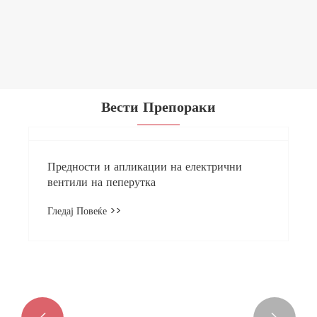
Прирачник 3PCS навојна крајна топчест
вентил
Гледај Повеќе >>
Вести Препораки