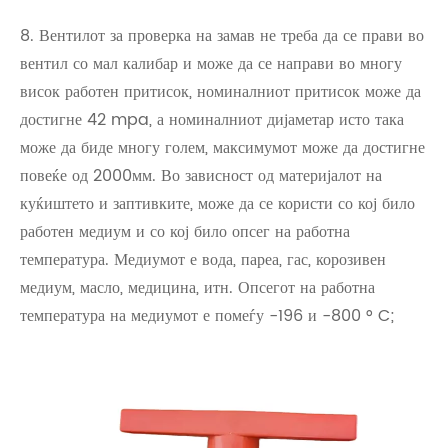
8. Вентилот за проверка на замав не треба да се прави во
вентил со мал калибар и може да се направи во многу
висок работен притисок, номиналниот притисок може да
достигне 42 mpa, а номиналниот дијаметар исто така
може да биде многу голем, максимумот може да достигне
повеќе од 2000мм. Во зависност од материјалот на
куќиштето и заптивките, може да се користи со кој било
работен медиум и со кој било опсег на работна
температура. Медиумот е вода, пареа, гас, корозивен
медиум, масло, медицина, итн. Опсегот на работна
температура на медиумот е помеѓу -196 и -800 ° C;