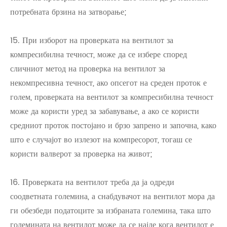
потребната брзина на затворање;
15. При изборот на проверката на вентилот за
компресибилна течност, може да се избере според
сличниот метод на проверка на вентилот за
некомпресивна течност, ако опсегот на среден проток е
голем, проверката на вентилот за компресибилна течност
може да користи уред за забавување, а ако се користи
средниот проток постојано и брзо запрено и започна, како
што е случајот во излезот на компресорот, тогаш се
користи валверот за проверка на живот;
16. Проверката на вентилот треба да ја одреди
соодветната големина, а снабдувачот на вентилот мора да
ги обезбеди податоците за избраната големина, така што
големината на вентилот може да се најде кога вентилот е