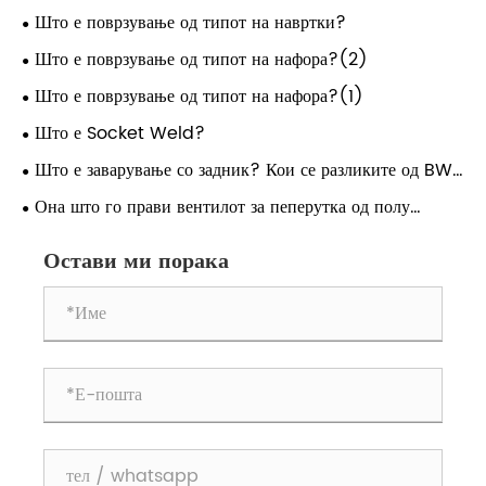
Што е поврзување од типот на навртки?
Што е поврзување од типот на нафора?(2)
Што е поврзување од типот на нафора?(1)
Што е Socket Weld?
Што е заварување со задник? Кои се разликите од BW
до SW, прирабнички, навојни врски?
Она што го прави вентилот за пеперутка од полу
вратило од типот на лагер суштински избор за модерни
Остави ми порака
системи за цевки