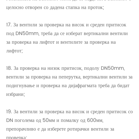
целосно отворен со дадена стапка на проток;
17. За вентили за проверка на висок и среден притисок
под DN50mm, треба да се изберат вертикални вентили
за проверка на лифтот и вентилите за проверка на
лифтот;
18. За проверка на низок притисок, подолу DN50mm,
вентили за проверка на пеперутка, вертикални вентили за
подигнување и проверка на дијафрагмата треба да бидат
избрани;
19. За вентили за проверка на висок и среден притисок со
DN поголема од 50мм и помалку од 600мм,
препорачливо е да изберете ротирачки вентили за
проверка;