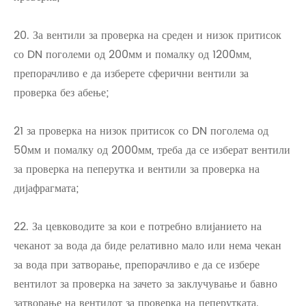
20. За вентили за проверка на среден и низок притисок
со DN поголеми од 200мм и помалку од 1200мм,
препорачливо е да изберете сферични вентили за
проверка без абење;
21 за проверка на низок притисок со DN поголема од
50мм и помалку од 2000мм, треба да се изберат вентили
за проверка на пеперутка и вентили за проверка на
дијафрагмата;
22. За цевководите за кои е потребно влијанието на
чеканот за вода да биде релативно мало или нема чекан
за вода при затворање, препорачливо е да се избере
вентилот за проверка на зачето за заклучување и бавно
затворање на вентилот за проверка на пеперутката.