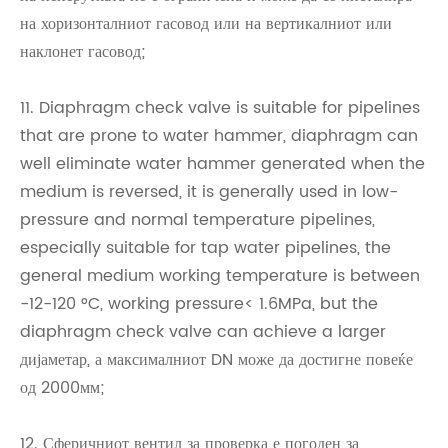
на хоризонталниот гасовод или на вертикалниот или
наклонет гасовод;
11. Diaphragm check valve is suitable for pipelines
that are prone to water hammer, diaphragm can
well eliminate water hammer generated when the
medium is reversed, it is generally used in low-
pressure and normal temperature pipelines,
especially suitable for tap water pipelines, the
general medium working temperature is between
-12-120 °C, working pressure< 1.6MPa, but the
diaphragm check valve can achieve a larger
дијаметар, а максималниот DN може да достигне повеќе
од 2000мм;
12. Сферичниот вентил за проверка е погоден за