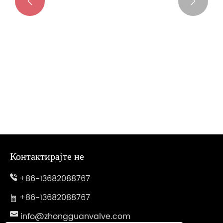


Предности и апликации на електрични
вентили на пеперутка
Гледај Повеќе >>
Контактирајте не
+86-13682088767
+86-13682088767