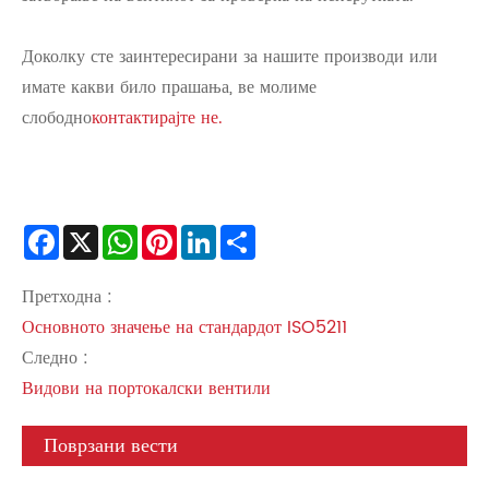
Доколку сте заинтересирани за нашите производи или
имате какви било прашања, ве молиме
слободно
контактирајте не.
Facebook
X
WhatsApp
Pinterest
LinkedIn
Share
Претходна :
Основното значење на стандардот ISO5211
Следно :
Видови на портокалски вентили
Поврзани вести