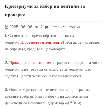
Критериуми за избор на вентили за
проверка
2025-06-06
2
Остави ми порака
1. Со цел да се спречи обратен проток на
медиумот,
Проверете ги вентилите
Треба да се инсталира
на опремата, уредите и цевководите;
2.
Проверете ги вентилите
генерално се погодни за чисти
медиуми и не треба да се користат за медиуми што
содржат цврсти честички и голем вискозност;
3. Општо, хоризонталните вентили за проверка на
кревање треба да бидат избрани на хоризонтални
цевководи со номинален дијаметар од 50мм;