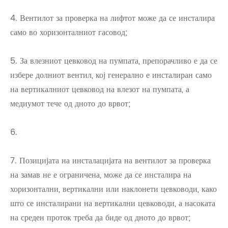
4. Вентилот за проверка на лифтот може да се инсталира
само во хоризонталниот гасовод;
5. За влезниот цевковод на пумпата, препорачливо е да се
избере долниот вентил, кој генерално е инсталиран само
на вертикалниот цевковод на влезот на пумпата, а
медиумот тече од дното до врвот;
6.
7. Позицијата на инсталацијата на вентилот за проверка
на замав не е ограничена, може да се инсталира на
хоризонтални, вертикални или наклонети цевководи, како
што се инсталирани на вертикални цевководи, а насоката
на среден проток треба да биде од дното до врвот;