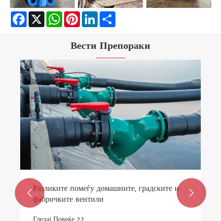
Facebook
X
WhatsApp
Pinterest
LinkedIn
Share
Вести Препораки
Разликите помеѓу домашните, градските и


фабричките вентили
Гледај Повеќе >>