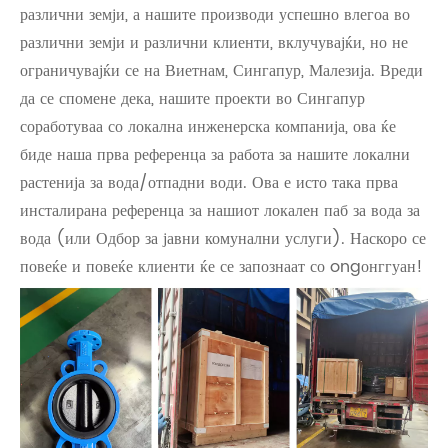
различни земји, а нашите производи успешно влегоа во
различни земји и различни клиенти, вклучувајќи, но не
ограничувајќи се на Виетнам, Сингапур, Малезија. Вреди
да се спомене дека, нашите проекти во Сингапур
соработуваа со локална инженерска компанија, ова ќе
биде наша прва референца за работа за нашите локални
растенија за вода/отпадни води. Ова е исто така прва
инсталирана референца за нашиот локален паб за вода за
вода (или Одбор за јавни комунални услуги). Наскоро се
повеќе и повеќе клиенти ќе се запознаат со ongонггуан!