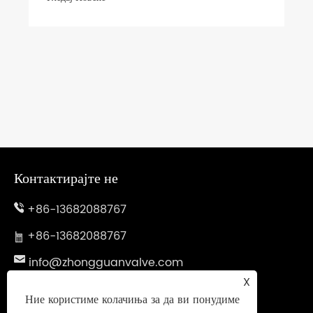
Контактирајте не
+86-13682088767
+86-13682088767
info@zhongguanvalve.com
X
Бр. 838, авенија Обеи, округот Јонџија, градот
Ние користиме колачиња за да ви понудиме
Венжу, провинцијата hejеџијанг, Кина