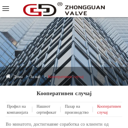
Дома
За нас
Кооперативен случај
Кооперативен случај
Профил на
Нашиот
Пазар на
Кооперативен
компанијата
сертификат
производство
случај
Во минатото, достигнавме соработка со клиенти од